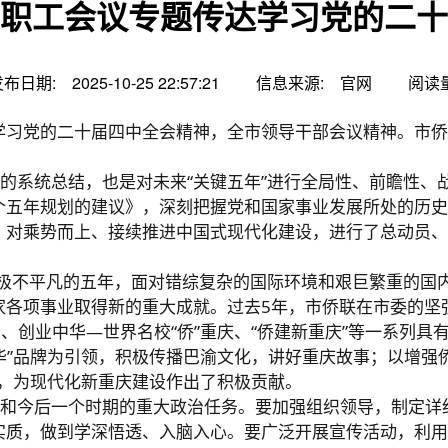
职工会议专题传达学习党的二十
发布日期:
2025-10-25 22:57:21
信息来源:
官网
阅读量
达学习党的二十届四中全会精神，全市领导干部会议精神。市
的系统总结，也是对未来“关键五年”进行全局性、前瞻性、
五年规划的建议》，深刻把握党和国家事业发展所处的历史
，对乘势而上、接续推进中国式现代化建设，进行了总动员、
、极不平凡的五年，面对错综复杂的国际环境和艰巨繁重的国
家各项事业取得新的重大成就。过去5年，市侨联在市委的坚
、创业中华—世界名校“侨”重庆、“侨建新重庆”等一系列具有
中华”品牌为引领，积极传播巴渝文化，讲好重庆故事；以增
力，为现代化新重庆建设作出了积极贡献。
和今后一个时期的重大政治任务。要加强组织领导，制定详
实质，做到学深悟透、入脑入心。要广泛开展宣传活动，利用