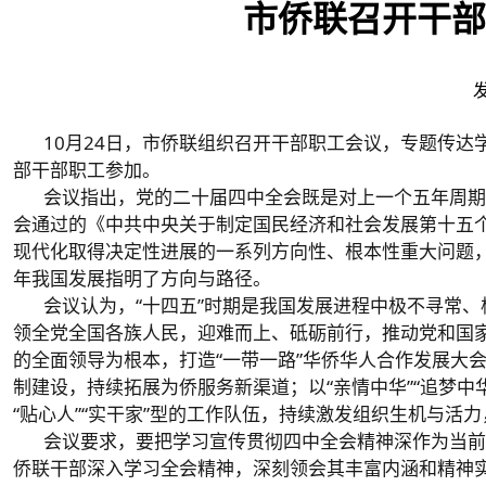
市侨联召开干部
10月24日，市侨联组织召开干部职工会议，专题传
部干部职工参加。
会议指出，党的二十届四中全会既是对上一个五年周期
会通过的《中共中央关于制定国民经济和社会发展第十五个
现代化取得决定性进展的一系列方向性、根本性重大问题
年我国发展指明了方向与路径。
会议认为，“十四五”时期是我国发展进程中极不寻常
领全党全国各族人民，迎难而上、砥砺前行，推动党和国
的全面领导为根本，打造“一带一路”华侨华人合作发展大会
制建设，持续拓展为侨服务新渠道；以“亲情中华”“追梦
“贴心人”“实干家”型的工作队伍，持续激发组织生机与活
会议要求，要把学习宣传贯彻四中全会精神深作为当前
侨联干部深入学习全会精神，深刻领会其丰富内涵和精神