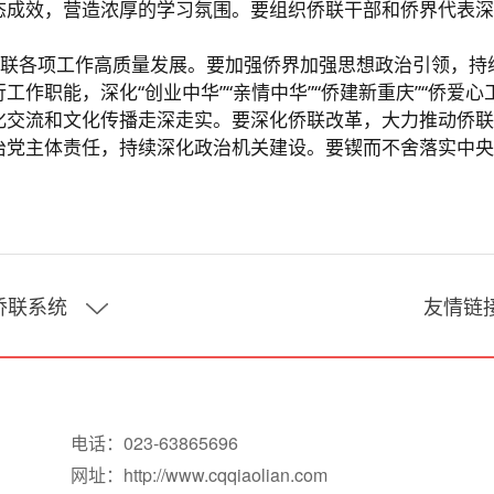
态成效，营造浓厚的学习氛围。要组织侨联干部和侨界代表深
联各项工作高质量发展。要加强侨界加强思想政治引领，持
职能，深化“创业中华”“亲情中华”“侨建新重庆”“侨爱心工
化交流和文化传播走深走实。要深化侨联改革，大力推动侨联
治党主体责任，持续深化政治机关建设。要锲而不舍落实中央
侨联系统
友情链
吉林
重庆致公党
河南
重庆政府网
电话：023-63865696
湖北
重庆统战部
网址：http://www.cqqiaolian.com
湖南
重庆总工会