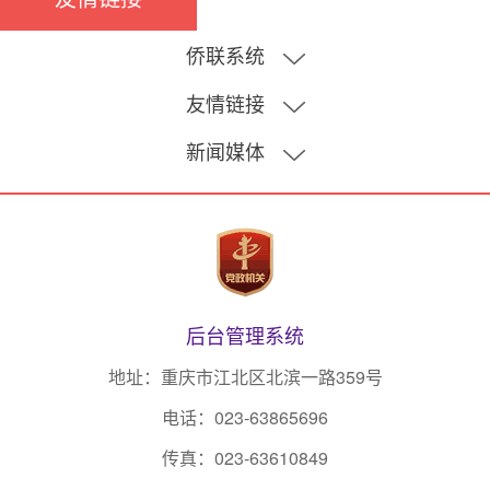
侨联系统
友情链接
吉林
河南
新闻媒体
重庆致公党
湖北
重庆政府网
网易
湖南
重庆统战部
重庆日报
广东
重庆总工会
中新网（重庆）
广西
重庆共青团
人民日报
后台管理系统
海南
重庆妇女联合会
人民网
地址：重庆市江北区北滨一路359号
四川
重庆科学技术协会
闽商网
电话：023-63865696
贵州
重庆红十字会
传真：023-63610849
新华网